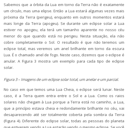
Sabemos que a órbita da Lua em torno da Terra não é exatamente
um círculo, mas uma elipse. Então a Lua estará algumas vezes mais
próxima da Terra (perigeu), enquanto em outros momentos estará
mais longe da Terra (apogeu). Se durante um eclipse solar a Lua
estiver no apogeu, ela terá um tamanho aparente no nosso céu
menor do que quando está no perigeu. Nesta situação, ela não
cobre completamente o Sol. O resultado é que não teremos um
eclipse total, mas veremos um anel brilhante em torno da escura
Lua. É o chamado anel de fogo. Neste caso, dizemos que o eclipse é
anular. A Figura 3 mostra um exemplo para cada tipo de eclipse
solar.
Figura 3 – Imagens de um eclipse solar total, um anelar e um parcial.
No caso em que temos uma Lua Cheia, o eclipse será lunar. Neste
caso, é a Terra quem entra entre o Sol e a Lua. Como os raios
solares não chegam à Lua porque a Terra está no caminho, a Lua,
que a princípio estava cheia e redondamente brilhante no céu, vai
desaparecendo até ser totalmente coberta pela sombra da Terra
(Figura 4). Diferente do eclipse solar, todas as pessoas do planeta
que estiverem vendo a Lua estarão vendo o mesmo eclipse. Se você