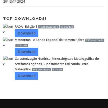
20ª EMF 2024
TOP DOWNLOADS!
RADA - Edição 1
1128 downloads
103.02 MB
Download
Meteoritos - A Sonda Espacial do Homem Pobre
956 downloads
11.91 MB
Download
Caracterização Histórica, Mineralógica e Metalográfica de
Artefatos Forjados Supostamente Utilizando Ferro
Meteorítico
896 downloads
6.28 MB
Download