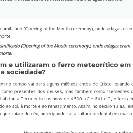
mumificado (Opening of the Mouth ceremony), onde adagas eram
 morte.
m e utilizaram o ferro meteorítico em
a sociedade?
 no tempo vai para alguns milênios antes de Cristo, quando 
 só como presentes dos deuses, mas também como “sementes 
e habitou a Terra entre os anos de 4.500 a.C e 641 d.C., o ferro e
o ao sol, à morte e ao renascimento. Assim, no século 13 a.C. el
o que caíam do céu, antecipando-se à cultura ocidental em mais 
Nos primeiros hieróglifos do antigo Egito, a palavr