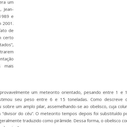
 era um
, Jean-
 1989 e
m 2001.
fato de
m certo
tados”,
etrarem
ntação
s mais
provavelmente um meteorito orientado, pesando entre 1 e 
estimou seu peso entre 6 e 15 toneladas. Como descreve 
éu sobre um amplo pilar, assemelhando-se ao obelisco, cuja colu
“divisor do céu”. O meteorito tempos depois foi substituído p
geralmente traduzido como pirâmide. Dessa forma, o obelisco c