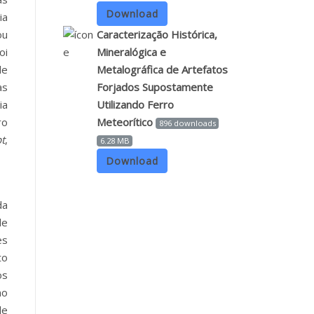
Download
ia
ou
Caracterização Histórica,
oi
Mineralógica e
de
Metalográfica de Artefatos
as
Forjados Supostamente
ia
Utilizando Ferro
ro
Meteorítico
896 downloads
pt
,
6.28 MB
Download
da
de
es
to
os
no
de