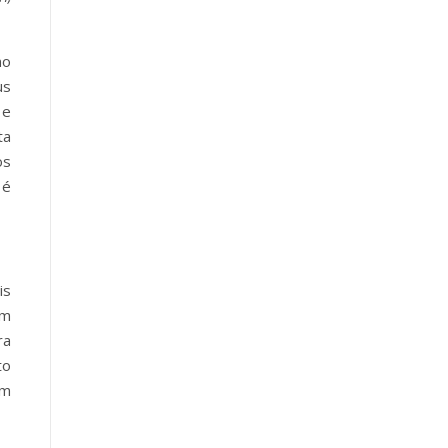
mo
us
e
ta
os
é
is
om
ra
to
em