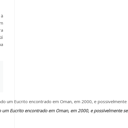
 à
um
ra
á
.
ma
do um Eucrito encontrado em Oman, em 2000, e possivelmente s