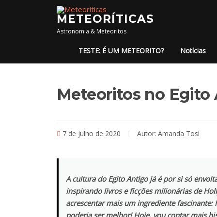
Pular para o conteúdo
METEORÍTICAS
Astronomia & Meteoritos
TESTE: É UM METEORITO?
Notícias
Meteoritos no Egito 
7 de julho de 2020
Autor:
Amanda Tosi
A cultura do Egito Antigo já é por si só envo
inspirando livros e ficções milionárias de
Hol
acrescentar mais um ingrediente fascinante: 
poderia ser melhor! Hoje, vou contar mais h