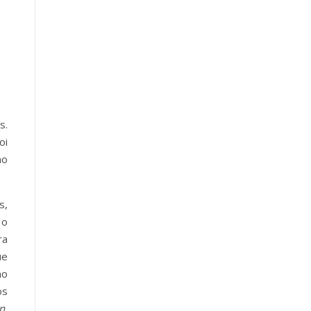
s.
oi
no
s,
 o
ra
ue
mo
os
n,