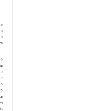
te
ra
 a
ra
do
ma
 o
de
 o
to
ca
on
is