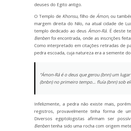
deuses do Egito antigo.
O Templo de
Khonsu
, filho de
Ámon
, ou tamb
margem direita do Nilo, na atual cidade de Lu
templo dedicado ao deus
Ámon-Rá.
É deste t
Benben
foi encontrada, onde as inscrições fe
Como interpretado em citações retiradas de p
pedra escoada, cuja natureza era a semente do 
“Ámon-Rá é o deus que gerou (bnn) um lugar (
(bnbn) no primeiro tempo… fluía (bnn) sob 
Infelizmente, a pedra não existe mais, porém
registros, provavelmente tinha forma de u
Diversos egiptologistas afirmam ser possí
Benben
tenha sido uma rocha com origem meteo