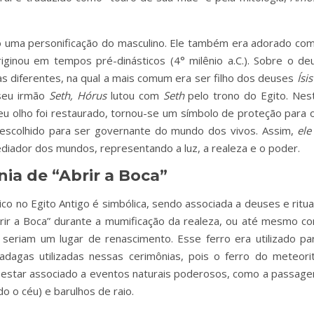
ndo uma personificação do masculino. Ele também era adorado co
iginou em tempos pré-dinásticos (4° milênio a.C.). Sobre o de
as diferentes, na qual a mais comum era ser filho dos deuses
Ísis
 seu irmão
Seth,
Hórus
lutou com
Seth
pelo trono do Egito. Nes
 olho foi restaurado, tornou-se um símbolo de proteção para 
 escolhido para ser governante do mundo dos vivos. Assim,
ele
diador dos mundos, representando a luz, a realeza e o poder.
ia de “Abrir a Boca”
co no Egito Antigo é simbólica, sendo associada a deuses e ritua
brir a Boca” durante a mumificação da realeza, ou até mesmo c
seriam um lugar de renascimento. Esse ferro era utilizado pa
adagas utilizadas nessas cerimônias, pois o ferro do meteori
r estar associado a eventos naturais poderosos, como a passag
o o céu) e barulhos de raio.