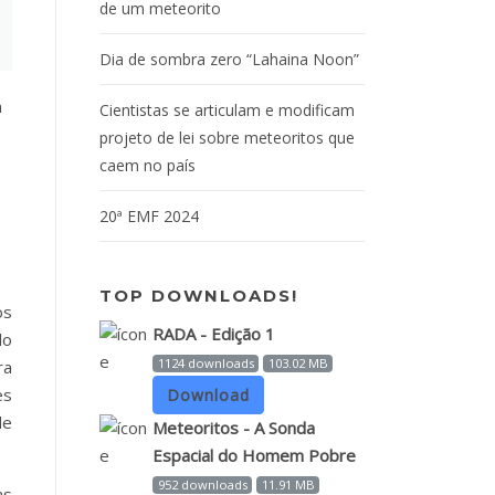
de um meteorito
Dia de sombra zero “Lahaina Noon”
Cientistas se articulam e modificam
projeto de lei sobre meteoritos que
caem no país
20ª EMF 2024
TOP DOWNLOADS!
os
RADA - Edição 1
do
1124 downloads
103.02 MB
ra
es
Download
de
Meteoritos - A Sonda
Espacial do Homem Pobre
952 downloads
11.91 MB
as