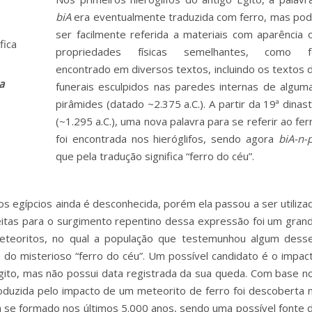
biA
era eventualmente traduzida com ferro, mas pod
ser facilmente referida a materiais com aparência 
propriedades físicas semelhantes, como f
encontrado em diversos textos, incluindo os textos 
a
funerais esculpidos nas paredes internas de algum
pirâmides (datado ~2.375 a.C.). A partir da 19ª dinast
(~1.295 a.C.), uma nova palavra para se referir ao fer
foi encontrada nos hieróglifos, sendo agora
biA-n-
que pela tradução significa “ferro do céu”.
os egípcios ainda é desconhecida, porém ela passou a ser utiliza
eitas para o surgimento repentino dessa expressão foi um gran
eteoritos, no qual a população que testemunhou algum dess
do misterioso “ferro do céu”. Um possível candidato é o impac
Egito, mas não possui data registrada da sua queda. Com base n
oduzida pelo impacto de um meteorito de ferro foi descoberta 
a se formado nos últimos 5.000 anos, sendo uma possível fonte 