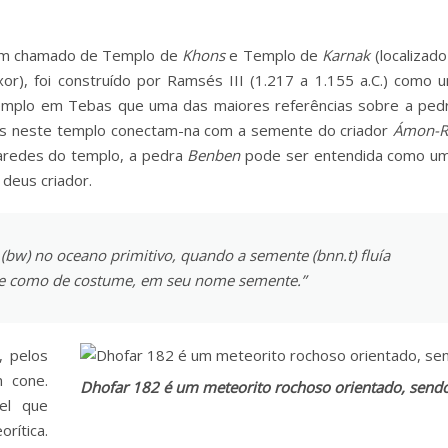
ém chamado de Templo de
Khons
e Templo de
Karnak
(localizado
xor), foi construído por Ramsés III (1.217 a 1.155 a.C.) como 
emplo em Tebas que uma das maiores referências sobre a ped
itas neste templo conectam-na com a semente do criador
Ámon-R
aredes do templo, a pedra
Benben
pode ser entendida como u
deus criador.
bw) no oceano primitivo, quando a semente (bnn.t) fluía
ele como de costume, em seu nome semente.”
, pelos
m cone.
Dhofar 182 é um meteorito rochoso orientado, sen
vel que
rítica.