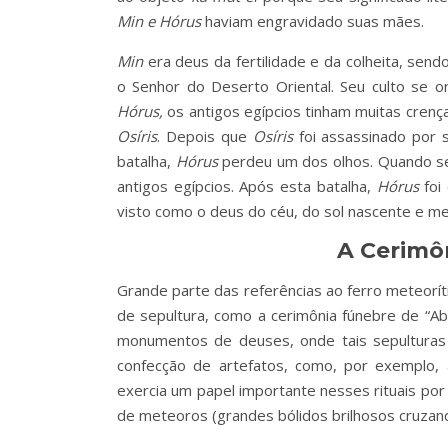
Min e Hórus
haviam engravidado suas mães.
Min
era deus da fertilidade e da colheita, se
o Senhor do Deserto Oriental. Seu culto se or
Hórus,
os antigos egípcios tinham muitas crenç
Osíris
. Depois que
Osíris
foi assassinado por
batalha,
Hórus
perdeu um dos olhos. Quando seu
antigos egípcios. Após esta batalha,
Hórus
foi
visto como o deus do céu, do sol nascente e me
A Cerimôn
Grande parte das referências ao ferro meteoríti
de sepultura, como a cerimônia fúnebre de “A
monumentos de deuses, onde tais sepulturas 
confecção de artefatos, como, por exemplo, 
exercia um papel importante nesses rituais po
de meteoros (grandes bólidos brilhosos cruzand