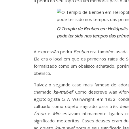
a pedra no seu topo era um memorial para o ato
O Templo de Benben em Heliópolis
pode ter sido nos tempos das primeir
A expressão pedra
Benben
era também usada pa
Ela era o local em que os primeiros raios de S
formalizado como um obelisco achatado, porém
obelisco.
Talvez o segundo caso mais famoso de adora
chamado
ka-mut-ef
. Como descreve Alan Alfor
egiptologista G. A. Wainwright, em 1932, con
cultuado como objeto sagrado para três deu
Ámon
e
Min
estavam intimamente ligados c
significado: meteoritos. Esses deuses eram d
ao objeto
ka-mut-ef
porque seu significado lit