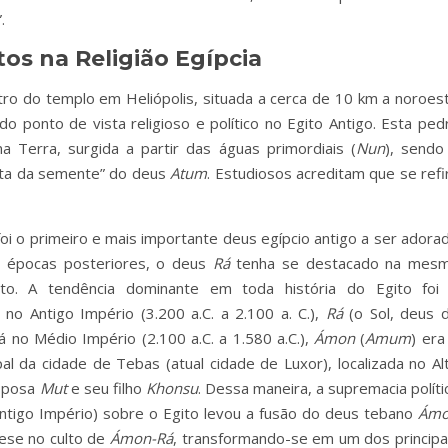
.
os na Religião Egípcia
tro do templo em Heliópolis, situada a cerca de 10 km a noroes
 ponto de vista religioso e político no Egito Antigo. Esta ped
a Terra, surgida a partir das águas primordiais (
Nun
), sendo
gota da semente” do deus
Atum
. Estudiosos acreditam que se refi
oi o primeiro e mais importante deus egípcio antigo a ser adora
em épocas posteriores, o deus
Rá
tenha se destacado na mes
o. A tendência dominante em toda história do Egito foi
 no Antigo Império (3.200 a.C. a 2.100 a. C.),
Rá
(o Sol, deus 
á no Médio Império (2.100 a.C. a 1.580 a.C.),
Ámon
(
Amum
) era
l da cidade de Tebas (atual cidade de Luxor), localizada no Al
esposa
Mut
e seu filho
Khonsu
. Dessa maneira, a supremacia políti
Antigo Império) sobre o Egito levou a fusão do deus tebano
Ám
tese no culto de
Ámon-Rá
, transformando-se em um dos principa