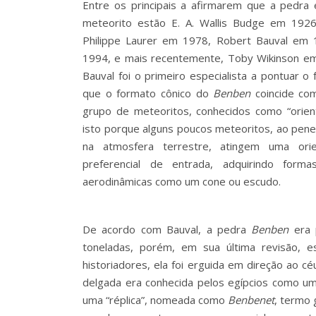
Entre os principais a afirmarem que a pedra
meteorito estão E. A. Wallis Budge em 1926
Philippe Laurer em 1978, Robert Bauval em
1994, e mais recentemente, Toby Wikinson e
Bauval foi o primeiro especialista a pontuar o 
que o formato cônico do
Benben
coincide co
grupo de meteoritos, conhecidos como “orien
isto porque alguns poucos meteoritos, ao pen
na atmosfera terrestre, atingem uma orie
preferencial de entrada, adquirindo forma
aerodinâmicas como um cone ou escudo.
De acordo com Bauval, a pedra
Benben
era 
toneladas, porém, em sua última revisão, 
historiadores, ela foi erguida em direção ao c
delgada era conhecida pelos egípcios como um 
uma “réplica”, nomeada como
Benbenet
, termo 