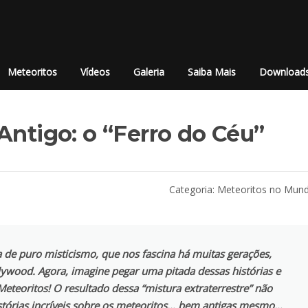
Meteoritos
Vídeos
Galeria
Saiba Mais
Download
Antigo: o “Ferro do Céu”
Categoria:
Meteoritos no Mun
lta de puro misticismo, que nos fascina há muitas gerações,
lywood
. Agora, imagine pegar uma pitada dessas histórias e
Meteoritos! O resultado dessa “mistura extraterrestre” não
istórias incríveis sobre os meteoritos… bem antigas mesmo…