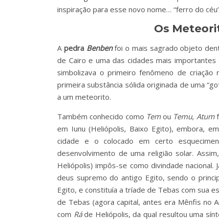
inspiração para esse novo nome… “ferro do céu”
Os Meteorit
A
pedra
Benben
foi o mais sagrado objeto den
de Cairo e uma das cidades mais importantes do
simbolizava o primeiro fenômeno de criação n
primeira substância sólida originada de uma “
a um meteorito.
Também conhecido como
Tem
ou
Temu
,
Atum
f
em Iunu (Heliópolis, Baixo Egito), embora, 
cidade e o colocado em certo esqueciment
desenvolvimento de uma religião solar. Assim,
Heliópolis) impôs-se como divindade nacional. J
deus supremo do antigo Egito, sendo o principa
Egito, e constituía a tríade de Tebas com sua 
de Tebas (agora capital, antes era Mênfis no 
com
Rá
de Heliópolis, da qual resultou uma sín