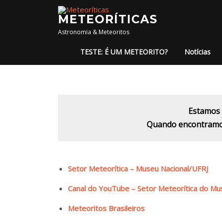
Pular para o conteúdo
METEORÍTICAS
Astronomia & Meteoritos
TESTE: É UM METEORITO?
Notícias
Estamos 
Quando encontramos 
Setor Meteorítica – Museu Nacional/UFRJ
Canal do YouTube – Setor Meteorítica do Mu
Meteoritos Brasileiros