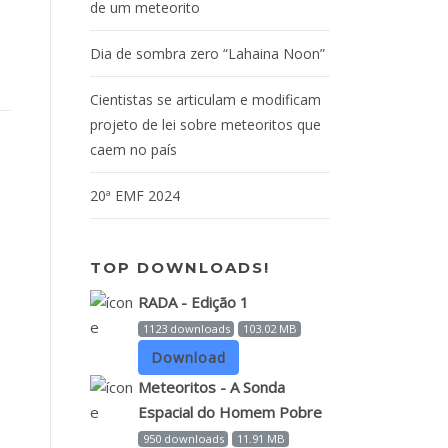
de um meteorito
Dia de sombra zero “Lahaina Noon”
Cientistas se articulam e modificam
projeto de lei sobre meteoritos que
caem no país
20ª EMF 2024
TOP DOWNLOADS!
RADA - Edição 1
1123 downloads
103.02 MB
Download
Meteoritos - A Sonda
Espacial do Homem Pobre
950 downloads
11.91 MB