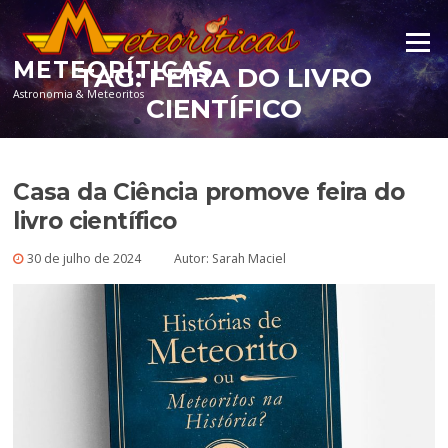
Pular para o conteúdo
Menu
METEORÍTICAS
TAG:
FEIRA DO LIVRO
Astronomia & Meteoritos
CIENTÍFICO
Casa da Ciência promove feira do
livro científico
30 de julho de 2024
Autor:
Sarah Maciel