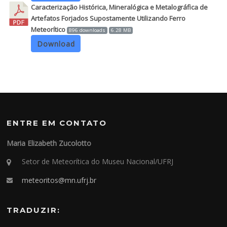
Caracterização Histórica, Mineralógica e Metalográfica de
Artefatos Forjados Supostamente Utilizando Ferro
Meteorítico
896 downloads
6.28 MB
Download
ENTRE EM CONTATO
Maria Elizabeth Zucolotto
Setor de Meteorítica do Museu Nacional/UFRJ
meteoritos@mn.ufrj.br
TRADUZIR: