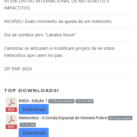
VII ENCONTRO INTERNACIONAL DE METEORITOS E
IMPACTITOS
INCRÍVEL! Exato momento da queda de um meteorito
Dia de sombra zero “Lahaina Noon”
Cientistas se articulam e modificam projeto de lei sobre
meteoritos que caem no país
20ª EMF 2024
TOP DOWNLOADS!
RADA - Edição 1
1128 downloads
103.02 MB
Download
Meteoritos - A Sonda Espacial do Homem Pobre
955 downloads
11.91 MB
Download