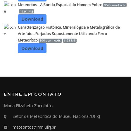
Meteoritos - A Sonda Espacial do Homem Pobre
952 downloads
11.91 MB
Download
Caracterização Histórica, Mineralógica e Metalográfica de
Artefatos Forjados Supostamente Utilizando Ferro
Meteorítico
896 downloads
6.28 MB
Download
ENTRE EM CONTATO
Maria Elizabeth Zucolotto
Setor de Meteorítica do Museu Nacional/UFRJ
meteoritos@mn.ufrj.br