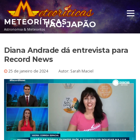
Pular para o conteúdo
Menu
METEORÍTICAS
TAG:
JAPÃO
Astronomia & Meteoritos
Diana Andrade dá entrevista para
Record News
25 de janeiro de 2024
Autor:
Sarah Maciel