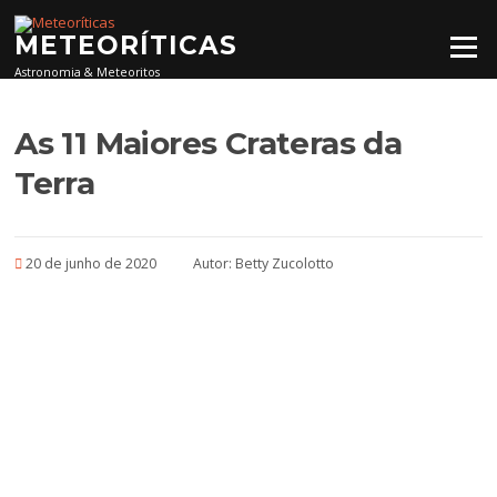
Pular para o conteúdo
METEORÍTICAS
Menu
Astronomia & Meteoritos
As 11 Maiores Crateras da
Terra
20 de junho de 2020
Autor:
Betty Zucolotto