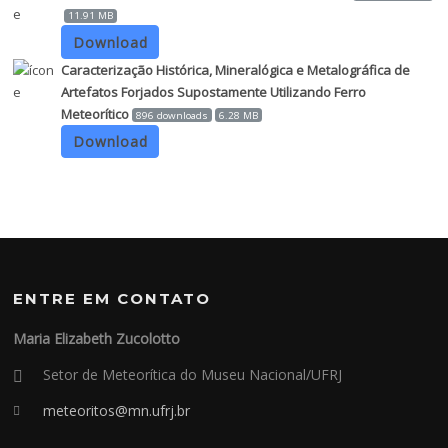
11.91 MB
Download
Caracterização Histórica, Mineralógica e Metalográfica de
Artefatos Forjados Supostamente Utilizando Ferro
Meteorítico
896 downloads
6.28 MB
Download
ENTRE EM CONTATO
Maria Elizabeth Zucolotto
Setor de Meteorítica do Museu Nacional/UFRJ
meteoritos@mn.ufrj.br