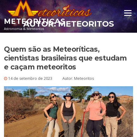
Pular para o conteúdo
Menu
METEORÍTICAS
AUTOR:
METEORITOS
Astronomia & Meteoritos
Quem são as Meteoríticas,
cientistas brasileiras que estudam
e caçam meteoritos
14 de setembro de 2023
Autor:
Meteoritos