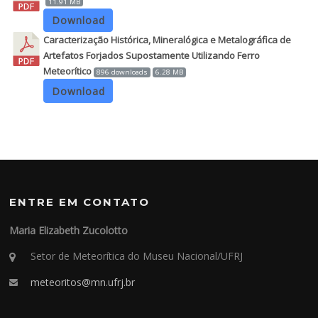
11.91 MB
Download
Caracterização Histórica, Mineralógica e Metalográfica de
Artefatos Forjados Supostamente Utilizando Ferro
Meteorítico
896 downloads
6.28 MB
Download
ENTRE EM CONTATO
Maria Elizabeth Zucolotto
Setor de Meteorítica do Museu Nacional/UFRJ
meteoritos@mn.ufrj.br