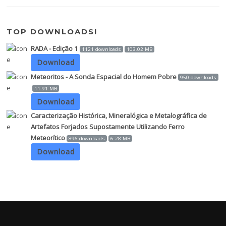
TOP DOWNLOADS!
RADA - Edição 1
1121 downloads
103.02 MB
Download
Meteoritos - A Sonda Espacial do Homem Pobre
950 downloads
11.91 MB
Download
Caracterização Histórica, Mineralógica e Metalográfica de
Artefatos Forjados Supostamente Utilizando Ferro
Meteorítico
896 downloads
6.28 MB
Download