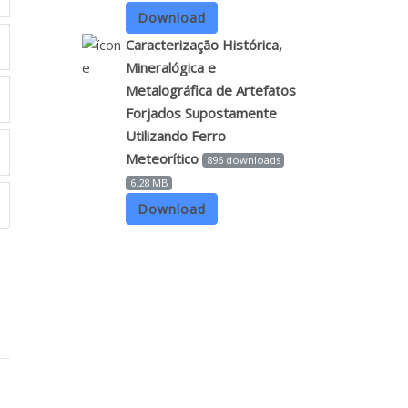
Download
Caracterização Histórica,
Mineralógica e
Metalográfica de Artefatos
Forjados Supostamente
Utilizando Ferro
Meteorítico
896 downloads
6.28 MB
Download