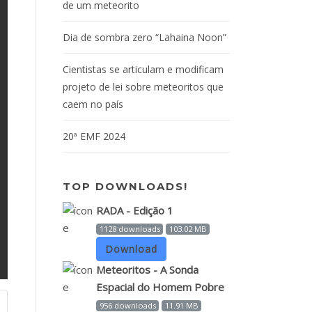
de um meteorito
Dia de sombra zero “Lahaina Noon”
Cientistas se articulam e modificam
projeto de lei sobre meteoritos que
caem no país
20ª EMF 2024
TOP DOWNLOADS!
RADA - Edição 1
1128 downloads
103.02 MB
Download
Meteoritos - A Sonda
Espacial do Homem Pobre
956 downloads
11.91 MB