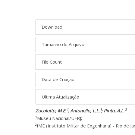
Download
Tamanho do Arquivo
File Count
Data de Criação
Ultima Atualização
Zucolotto, M.E.¹; Antonello, L.L.¹; Pinto, A.L.²
¹Museu Nacional/UFRJ;
²IME (Instituto Militar de Engenharia) - Rio de Ja