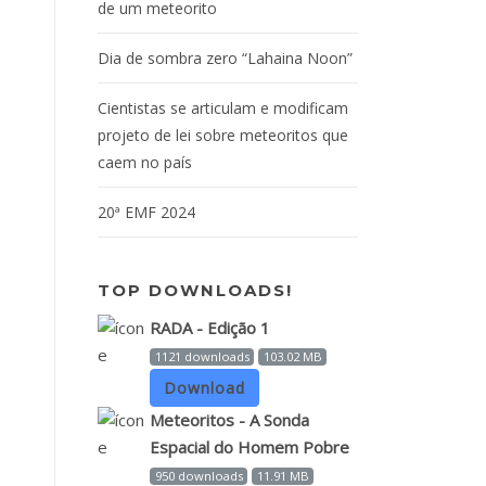
de um meteorito
Dia de sombra zero “Lahaina Noon”
Cientistas se articulam e modificam
projeto de lei sobre meteoritos que
caem no país
20ª EMF 2024
TOP DOWNLOADS!
RADA - Edição 1
1121 downloads
103.02 MB
Download
Meteoritos - A Sonda
Espacial do Homem Pobre
950 downloads
11.91 MB