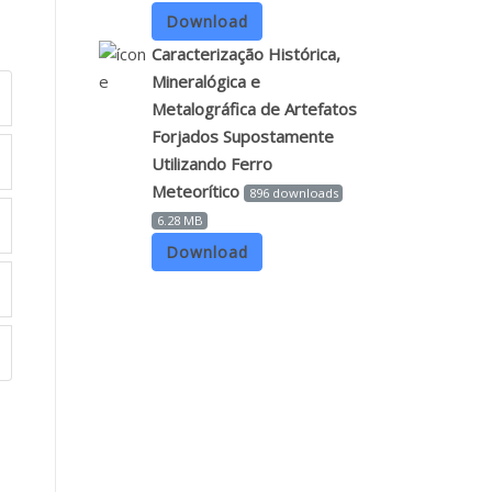
Download
Caracterização Histórica,
Mineralógica e
Metalográfica de Artefatos
Forjados Supostamente
Utilizando Ferro
Meteorítico
896 downloads
6.28 MB
Download