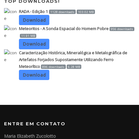
TOP DOWNLOADS!
RADA - Edição 1
1128 downloads
103.02 MB
Download
Meteoritos - A Sonda Espacial do Homem Pobre
956 downloads
11.91 MB
Download
Caracterização Histórica, Mineralógica e Metalográfica de
Artefatos Forjados Supostamente Utilizando Ferro
Meteorítico
896 downloads
6.28 MB
Download
ENTRE EM CONTATO
Maria Elizabeth Zucolotto