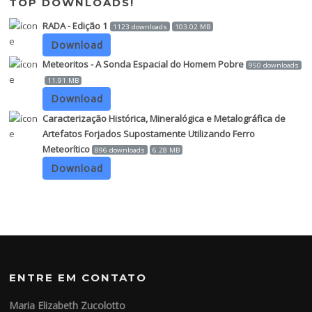
TOP DOWNLOADS!
RADA - Edição 1
1123 downloads
103.02 MB
Download
Meteoritos - A Sonda Espacial do Homem Pobre
950 downloads
11.91 MB
Download
Caracterização Histórica, Mineralógica e Metalográfica de
Artefatos Forjados Supostamente Utilizando Ferro
Meteorítico
896 downloads
6.28 MB
Download
ENTRE EM CONTATO
Maria Elizabeth Zucolotto