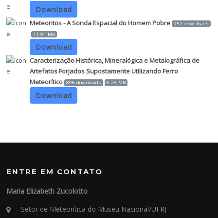
Download
Meteoritos - A Sonda Espacial do Homem Pobre
952 downloads
11.91 MB
Download
Caracterização Histórica, Mineralógica e Metalográfica de
Artefatos Forjados Supostamente Utilizando Ferro
Meteorítico
896 downloads
6.28 MB
Download
ENTRE EM CONTATO
Maria Elizabeth Zucolotto
Setor de Meteorítica do Museu Nacional/UFRJ