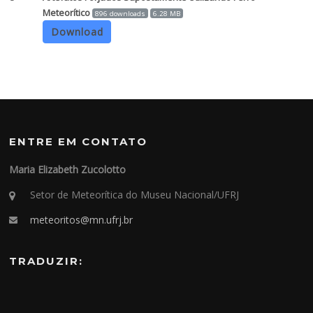
Meteorítico
896 downloads
6.28 MB
Download
ENTRE EM CONTATO
Maria Elizabeth Zucolotto
Setor de Meteorítica do Museu Nacional/UFRJ
meteoritos@mn.ufrj.br
TRADUZIR: