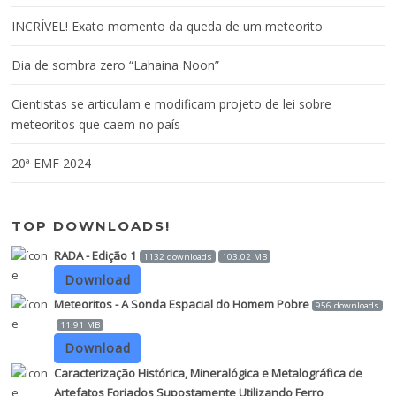
INCRÍVEL! Exato momento da queda de um meteorito
Dia de sombra zero “Lahaina Noon”
Cientistas se articulam e modificam projeto de lei sobre
meteoritos que caem no país
20ª EMF 2024
TOP DOWNLOADS!
RADA - Edição 1
1132 downloads
103.02 MB
Download
Meteoritos - A Sonda Espacial do Homem Pobre
956 downloads
11.91 MB
Download
Caracterização Histórica, Mineralógica e Metalográfica de
Artefatos Forjados Supostamente Utilizando Ferro