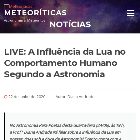
Pular para o conteúdo
METEORÍTICAS
Menu
Astronomia & Meteoritos
NOTÍCIAS
LIVE: A Influência da Lua no
Comportamento Humano
Segundo a Astronomia
22 de junho de 2020
Autor:
Diana Andrade
No Astronomia Para Poetas desta quarta-feira (24/06), às 19 h,
a Prof.ª Diana Andrade irá falar sobre a influência da Lua em
nossas vidas sob a ótica da Astronomia!
Evento conta com a