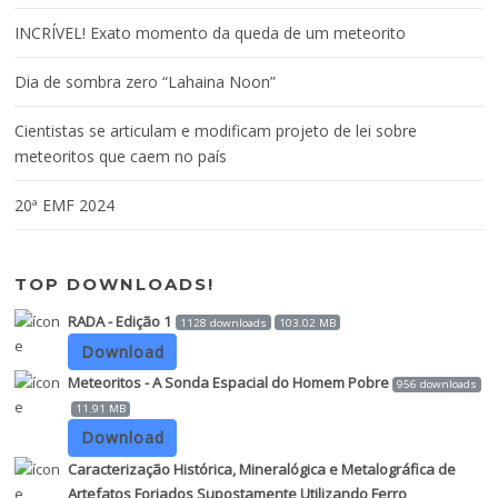
INCRÍVEL! Exato momento da queda de um meteorito
Dia de sombra zero “Lahaina Noon”
Cientistas se articulam e modificam projeto de lei sobre
meteoritos que caem no país
20ª EMF 2024
TOP DOWNLOADS!
RADA - Edição 1
1128 downloads
103.02 MB
Download
Meteoritos - A Sonda Espacial do Homem Pobre
956 downloads
11.91 MB
Download
Caracterização Histórica, Mineralógica e Metalográfica de
Artefatos Forjados Supostamente Utilizando Ferro