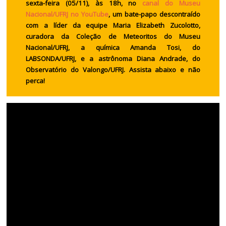
sexta-feira (05/11), às 18h, no
canal do Museu
Nacional/UFRJ no YouTube
, um bate-papo descontraído
com a líder da equipe Maria Elizabeth Zucolotto,
curadora da Coleção de Meteoritos do Museu
Nacional/UFRJ, a química Amanda Tosi, do
LABSONDA/UFRJ, e a astrônoma Diana Andrade, do
Observatório do Valongo/UFRJ. Assista abaixo e não
perca!