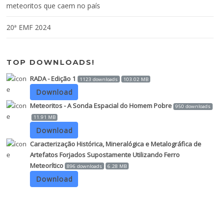
meteoritos que caem no país
20ª EMF 2024
TOP DOWNLOADS!
RADA - Edição 1
1123 downloads
103.02 MB
Download
Meteoritos - A Sonda Espacial do Homem Pobre
950 downloads
11.91 MB
Download
Caracterização Histórica, Mineralógica e Metalográfica de
Artefatos Forjados Supostamente Utilizando Ferro
Meteorítico
896 downloads
6.28 MB
Download