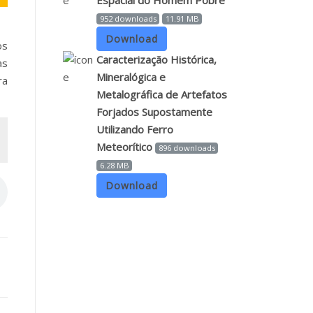
Espacial do Homem Pobre
952 downloads
11.91 MB
Download
os
Caracterização Histórica,
as
Mineralógica e
ra
Metalográfica de Artefatos
Forjados Supostamente
Utilizando Ferro
Meteorítico
896 downloads
6.28 MB
Download