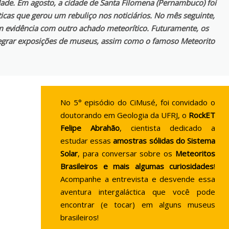
de. Em agosto, a cidade de Santa Filomena (Pernambuco) foi
icas que gerou um rebuliço nos noticiários. No mês seguinte,
em evidência com outro achado meteorítico. Futuramente, os
tegrar exposições de museus, assim como o famoso Meteorito
No 5° episódio do CiMusé, foi convidado o
doutorando em Geologia da UFRJ, o
RockET
Felipe Abrahão
, cientista dedicado a
estudar essas
amostras sólidas do Sistema
Solar
, para conversar sobre os
Meteoritos
Brasileiros e mais algumas curiosidades
!
Acompanhe a entrevista e desvende essa
aventura intergaláctica que você pode
encontrar (e tocar) em alguns museus
brasileiros!