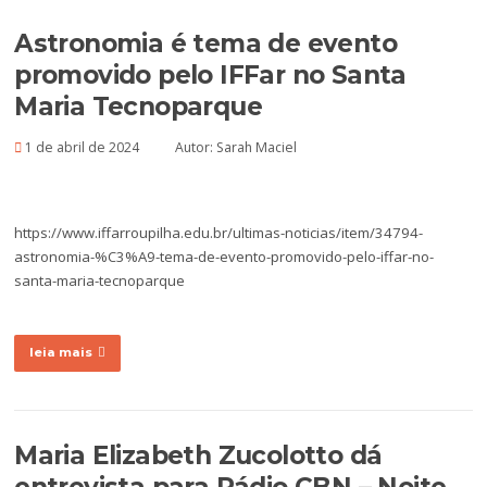
Astronomia é tema de evento
promovido pelo IFFar no Santa
Maria Tecnoparque
1 de abril de 2024
Autor:
Sarah Maciel
https://www.iffarroupilha.edu.br/ultimas-noticias/item/34794-
astronomia-%C3%A9-tema-de-evento-promovido-pelo-iffar-no-
santa-maria-tecnoparque
leia mais
Maria Elizabeth Zucolotto dá
entrevista para Rádio CBN – Noite