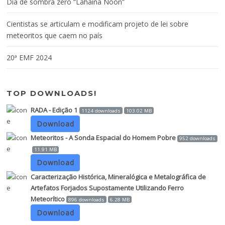
Dia de sombra zero “Lahaina Noon”
Cientistas se articulam e modificam projeto de lei sobre
meteoritos que caem no país
20ª EMF 2024
TOP DOWNLOADS!
RADA - Edição 1
1124 downloads
103.02 MB
Download
Meteoritos - A Sonda Espacial do Homem Pobre
952 downloads
11.91 MB
Download
Caracterização Histórica, Mineralógica e Metalográfica de
Artefatos Forjados Supostamente Utilizando Ferro
Meteorítico
896 downloads
6.28 MB
Download