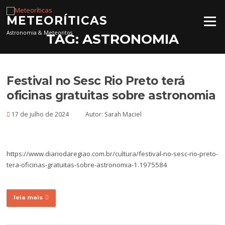
Pular para o conteúdo
METEORÍTICAS
Menu
Astronomia & Meteoritos
TAG:
ASTRONOMIA
Festival no Sesc Rio Preto terá
oficinas gratuitas sobre astronomia
17 de julho de 2024
Autor:
Sarah Maciel
https://www.diariodaregiao.com.br/cultura/festival-no-sesc-rio-preto-
tera-oficinas-gratuitas-sobre-astronomia-1.1975584
leia mais