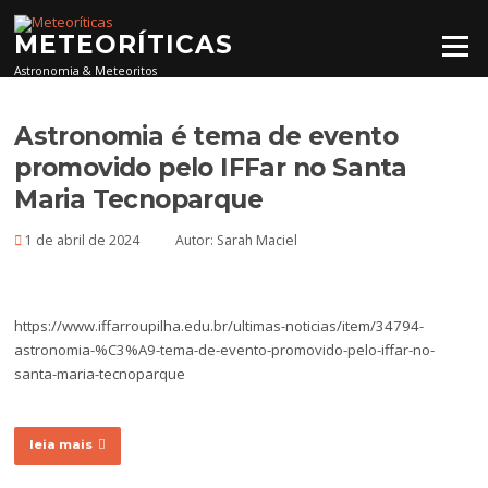
Pular para o conteúdo
METEORÍTICAS
Menu
Astronomia & Meteoritos
Astronomia é tema de evento
promovido pelo IFFar no Santa
Maria Tecnoparque
1 de abril de 2024
Autor:
Sarah Maciel
https://www.iffarroupilha.edu.br/ultimas-noticias/item/34794-
astronomia-%C3%A9-tema-de-evento-promovido-pelo-iffar-no-
santa-maria-tecnoparque
leia mais