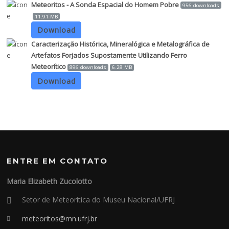
Meteoritos - A Sonda Espacial do Homem Pobre
956 downloads
11.91 MB
Download
Caracterização Histórica, Mineralógica e Metalográfica de
Artefatos Forjados Supostamente Utilizando Ferro
Meteorítico
896 downloads
6.28 MB
Download
ENTRE EM CONTATO
Maria Elizabeth Zucolotto
Setor de Meteorítica do Museu Nacional/UFRJ
meteoritos@mn.ufrj.br