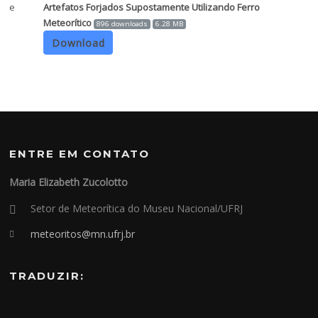
Artefatos Forjados Supostamente Utilizando Ferro
Meteorítico
896 downloads
6.28 MB
Download
ENTRE EM CONTATO
Maria Elizabeth Zucolotto
Setor de Meteorítica do Museu Nacional/UFRJ
meteoritos@mn.ufrj.br
TRADUZIR: